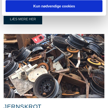
jeres rådighed ved løbende mængder metalskrot samt på
Kun nødvendige cookies
f.eks. nedrivningsopgaver ude i byen.
LÆS MERE HER
JERNSKROT