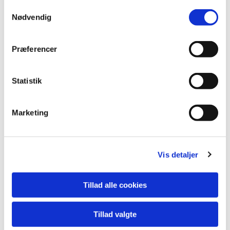
Samtykkevalg
Nødvendig
Præferencer
Statistik
Marketing
METALSKROT
Vis detaljer
PR Metal Trading køber alle former for metalskrot,
elmotorer, akkumulatorer og maskindele. Uanset om det
Tillad alle cookies
drejer sig om nyt eller gammelt, rest-produkter fra
industrivirksomheder og hånd-værkere, nedrivninger mv.
Tillad valgte
PR Metal Trading kan tilbyde at stille kasser/containere til